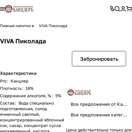
Пивные напитки в
VIVA Пиколада
VIVA Пиколада
Забронировать
Характеристики
Pro
:
Канцлер
Плотность
:
16%
Содержание алкоголя, %
:
5%
Состав
:
Вода специально
Все предложения от Канцлер
подготовленная, солод
ячменный светлый,
Все предложения категории
концентрированный яблочный
сок, сахар, концентрат сусла
Цена действительна только для
неохмеленный, кислота