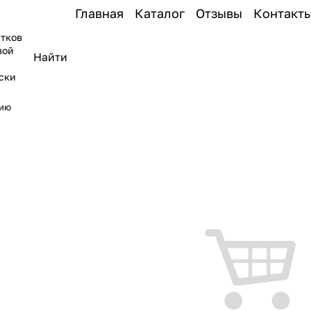
Главная
Каталог
Отзывы
Контакт
тков
вой
ски
нию