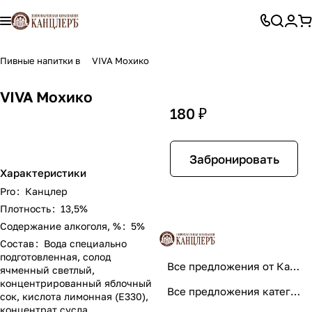
Пивные напитки в
VIVA Мохико
VIVA Мохико
180 ₽
Забронировать
Характеристики
Pro
:
Канцлер
Плотность
:
13,5%
Содержание алкоголя, %
:
5%
Состав
:
Вода специально
подготовленная, солод
Все предложения от Канцлер
ячменный светлый,
концентрированный яблочный
Все предложения категории
сок, кислота лимонная (Е330),
концентрат сусла