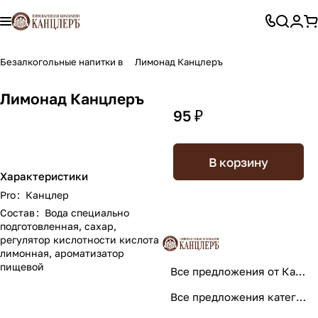
Безалкогольные напитки в
Лимонад Канцлеръ
Лимонад Канцлеръ
95 ₽
В корзину
Характеристики
Pro
:
Канцлер
Состав
:
Вода специально
подготовленная, сахар,
регулятор кислотности кислота
лимонная, ароматизатор
пищевой
Все предложения от Канцлер
Все предложения категории