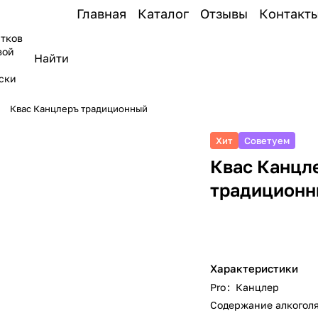
Главная
Каталог
Отзывы
Контакт
тков
вой
ски
Квас Канцлеръ традиционный
Хит
Советуем
Квас Канцл
традицион
Характеристики
Pro
:
Канцлер
Содержание алкоголя