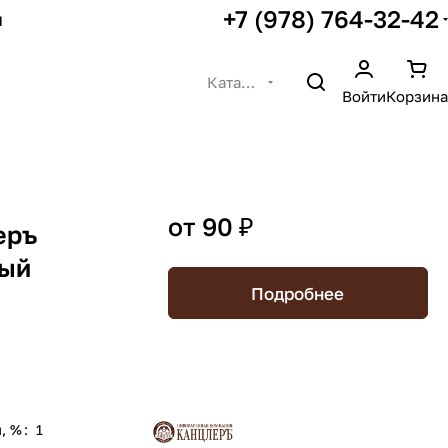
+7 (978) 764-32-42
ы
Каталог
Войти
Корзина
от 90 ₽
еръ
ный
Подробнее
, %
:
1