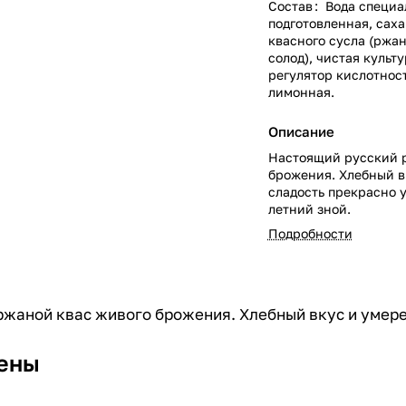
Состав
:
Вода специа
подготовленная, саха
квасного сусла (ржа
солод), чистая культ
регулятор кислотнос
лимонная.
Описание
Настоящий русский 
брожения. Хлебный в
сладость прекрасно 
летний зной.
Подробности
ржаной квас живого брожения. Хлебный вкус и умере
ены