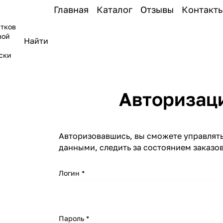
Главная
Каталог
Отзывы
Контакт
тков
вой
ски
Авторизац
Авторизовавшись, вы сможете управлят
данными, следить за состоянием заказов
Логин
*
Пароль
*